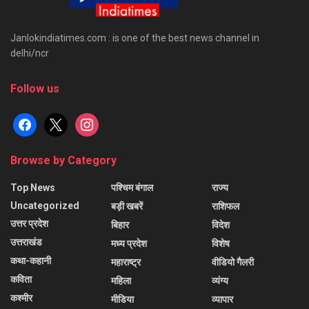
Janlokindiatimes.com : is one of the best news channel in
delhi/ncr
Follow us
facebook
x
instagram
Browse by Category
Top News
पश्चिम बंगाल
राज्य
Uncategorized
बड़ी खबरें
राशिफल
उत्तर प्रदेश
बिहार
विदेश
उत्तराखंड
मध्य प्रदेश
विशेष
कथा-कहानी
महाराष्ट्र
वीडियो गैलरी
कविता
महिला
व्यंग्य
कश्मीर
मीडिया
व्यापार