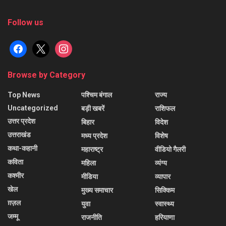
Follow us
facebook
x
instagram
Browse by Category
Top News
पश्चिम बंगाल
राज्य
Uncategorized
बड़ी खबरें
राशिफल
उत्तर प्रदेश
बिहार
विदेश
उत्तराखंड
मध्य प्रदेश
विशेष
कथा-कहानी
महाराष्ट्र
वीडियो गैलरी
कविता
महिला
व्यंग्य
कश्मीर
मीडिया
व्यापार
खेल
मुख्य समाचार
सिक्किम
ग़ज़ल
युवा
स्वास्थ्य
जम्मू
राजनीति
हरियाणा