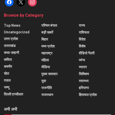
facebook
x
instagram
Browse by Category
Top News
पश्चिम बंगाल
राज्य
Uncategorized
बड़ी खबरें
राशिफल
उत्तर प्रदेश
बिहार
विदेश
उत्तराखंड
मध्य प्रदेश
विशेष
कथा-कहानी
महाराष्ट्र
वीडियो गैलरी
कविता
महिला
व्यंग्य
कश्मीर
मीडिया
व्यापार
खेल
मुख्य समाचार
सिक्किम
ग़ज़ल
युवा
स्वास्थ्य
जम्मू
राजनीति
हरियाणा
दिल्ली एनसीआर
राजस्थान
हिमाचल प्रदेश
अभी अभी