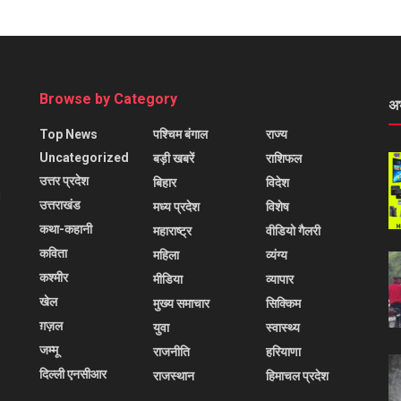
Browse by Category
अ
Top News
पश्चिम बंगाल
राज्य
Uncategorized
बड़ी खबरें
राशिफल
उत्तर प्रदेश
बिहार
विदेश
l
उत्तराखंड
मध्य प्रदेश
विशेष
कथा-कहानी
महाराष्ट्र
वीडियो गैलरी
कविता
महिला
व्यंग्य
कश्मीर
मीडिया
व्यापार
खेल
मुख्य समाचार
सिक्किम
ग़ज़ल
युवा
स्वास्थ्य
जम्मू
राजनीति
हरियाणा
दिल्ली एनसीआर
राजस्थान
हिमाचल प्रदेश