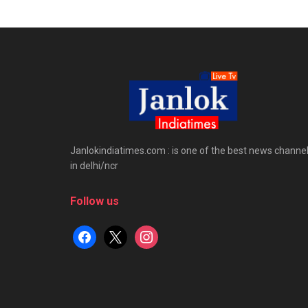
Janlokindiatimes.com : is one of the best news channe
in delhi/ncr
Follow us
facebook
x
instagram