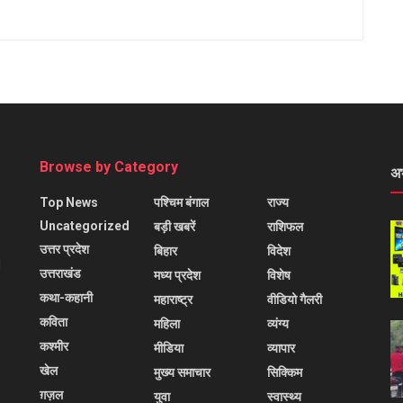
Browse by Category
अ
Top News
पश्चिम बंगाल
राज्य
Uncategorized
बड़ी खबरें
राशिफल
उत्तर प्रदेश
बिहार
विदेश
l
उत्तराखंड
मध्य प्रदेश
विशेष
कथा-कहानी
महाराष्ट्र
वीडियो गैलरी
कविता
महिला
व्यंग्य
कश्मीर
मीडिया
व्यापार
खेल
मुख्य समाचार
सिक्किम
ग़ज़ल
युवा
स्वास्थ्य