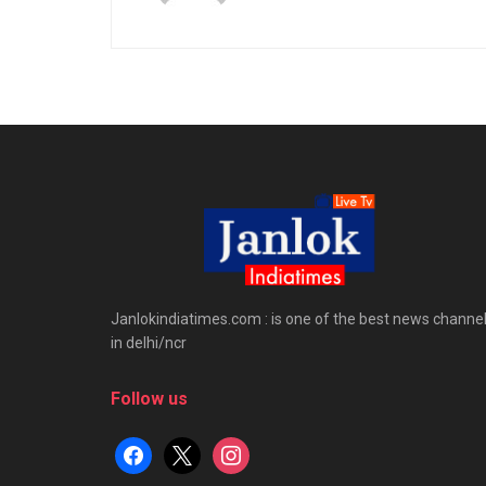
Janlokindiatimes.com : is one of the best news channe
in delhi/ncr
Follow us
facebook
x
instagram