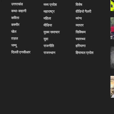
l
उत्तराखंड
मध्य प्रदेश
विशेष
कथा-कहानी
महाराष्ट्र
वीडियो गैलरी
कविता
महिला
व्यंग्य
कश्मीर
मीडिया
व्यापार
खेल
मुख्य समाचार
सिक्किम
ग़ज़ल
युवा
स्वास्थ्य
जम्मू
राजनीति
हरियाणा
दिल्ली एनसीआर
राजस्थान
हिमाचल प्रदेश