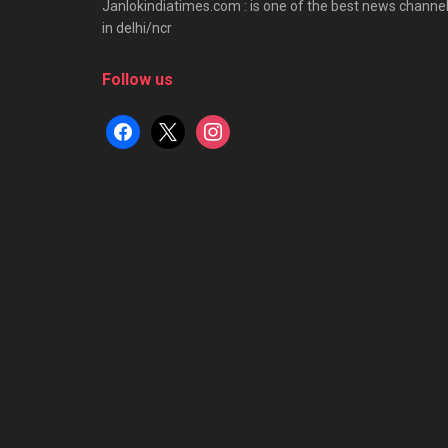
Janlokindiatimes.com : is one of the best news channe
in delhi/ncr
Follow us
facebook
x
instagram