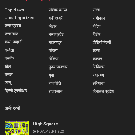
Top News
पश्चिम बंगाल
राज्य
Uncategorized
बड़ी खबरें
राशिफल
उत्तर प्रदेश
बिहार
विदेश
उत्तराखंड
मध्य प्रदेश
विशेष
कथा-कहानी
महाराष्ट्र
वीडियो गैलरी
कविता
महिला
व्यंग्य
कश्मीर
मीडिया
व्यापार
खेल
मुख्य समाचार
सिक्किम
ग़ज़ल
युवा
स्वास्थ्य
जम्मू
राजनीति
हरियाणा
दिल्ली एनसीआर
राजस्थान
हिमाचल प्रदेश
अभी अभी
High Square
NOVEMBER 1, 2025