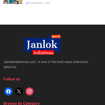
NOVEMBER 1, 2025
Janlokindiatimes.com : is one of the best news channel in
delhi/ncr
Follow us
facebook
x
instagram
Browse by Category