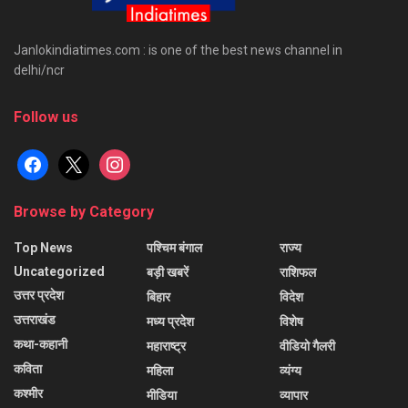
Janlokindiatimes.com : is one of the best news channel in
delhi/ncr
Follow us
facebook
x
instagram
Browse by Category
Top News
पश्चिम बंगाल
राज्य
Uncategorized
बड़ी खबरें
राशिफल
उत्तर प्रदेश
बिहार
विदेश
उत्तराखंड
मध्य प्रदेश
विशेष
कथा-कहानी
महाराष्ट्र
वीडियो गैलरी
कविता
महिला
व्यंग्य
कश्मीर
मीडिया
व्यापार