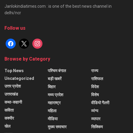
Janlokindiatimes.com : is one of the best news channel in
delhi/ncr
Follow us
facebook
x
instagram
Browse by Category
Top News
पश्चिम बंगाल
राज्य
Uncategorized
बड़ी खबरें
राशिफल
उत्तर प्रदेश
बिहार
विदेश
उत्तराखंड
मध्य प्रदेश
विशेष
कथा-कहानी
महाराष्ट्र
वीडियो गैलरी
कविता
महिला
व्यंग्य
कश्मीर
मीडिया
व्यापार
खेल
मुख्य समाचार
सिक्किम