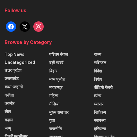
Follow us
facebook
x
instagram
Browse by Category
Top News
पश्चिम बंगाल
राज्य
Uncategorized
बड़ी खबरें
राशिफल
उत्तर प्रदेश
बिहार
विदेश
उत्तराखंड
मध्य प्रदेश
विशेष
कथा-कहानी
महाराष्ट्र
वीडियो गैलरी
कविता
महिला
व्यंग्य
कश्मीर
मीडिया
व्यापार
खेल
मुख्य समाचार
सिक्किम
ग़ज़ल
युवा
स्वास्थ्य
जम्मू
राजनीति
हरियाणा
दिल्ली एनसीआर