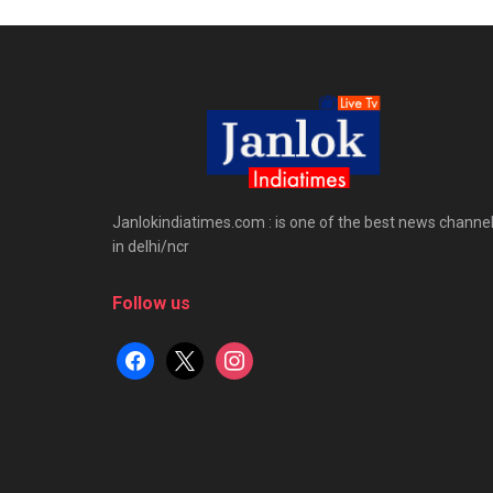
Janlokindiatimes.com : is one of the best news channe
in delhi/ncr
Follow us
facebook
x
instagram