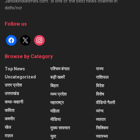
Janlokindiatimes.com : is one of the best news channel in
delhi/ncr
Follow us
facebook
x
instagram
Browse by Category
Top News
पश्चिम बंगाल
राज्य
Uncategorized
बड़ी खबरें
राशिफल
उत्तर प्रदेश
बिहार
विदेश
उत्तराखंड
मध्य प्रदेश
विशेष
कथा-कहानी
महाराष्ट्र
वीडियो गैलरी
कविता
महिला
व्यंग्य
कश्मीर
मीडिया
व्यापार
खेल
मुख्य समाचार
सिक्किम
ग़ज़ल
युवा
स्वास्थ्य