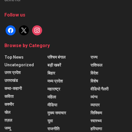
Follow us
facebook
x
instagram
Browse by Category
Top News
पश्चिम बंगाल
राज्य
Uncategorized
बड़ी खबरें
राशिफल
उत्तर प्रदेश
बिहार
विदेश
उत्तराखंड
मध्य प्रदेश
विशेष
कथा-कहानी
महाराष्ट्र
वीडियो गैलरी
कविता
महिला
व्यंग्य
कश्मीर
मीडिया
व्यापार
खेल
मुख्य समाचार
सिक्किम
ग़ज़ल
युवा
स्वास्थ्य
जम्मू
राजनीति
हरियाणा