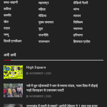
कथा-कहानी
महाराष्ट्र
वीडियो गैलरी
कविता
महिला
व्यंग्य
कश्मीर
मीडिया
व्यापार
खेल
मुख्य समाचार
सिक्किम
ग़ज़ल
युवा
स्वास्थ्य
जम्मू
राजनीति
हरियाणा
दिल्ली एनसीआर
राजस्थान
हिमाचल प्रदेश
अभी अभी
High Square
NOVEMBER 1, 2025
नशे में धुत रईसजादों ने थार से मचाया तांडव, गलत दिशा में दौड़ाई
गाड़ी डिवाइडर से टकराकर पलटी
NOVEMBER 1, 2025
उत्तराखंड में युवती से दुष्कर्म ! आरोपी ठेकेदार ने 1 साल तक बनाए