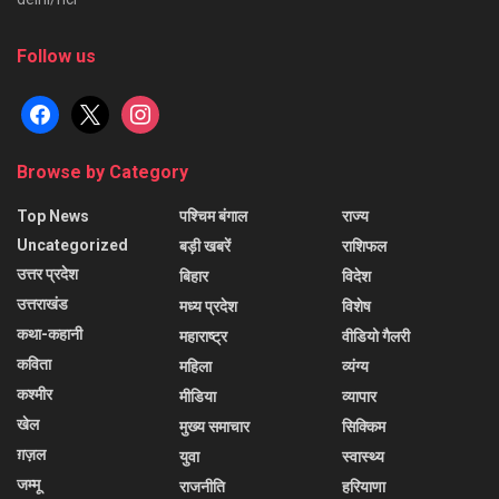
Follow us
facebook
x
instagram
Browse by Category
Top News
पश्चिम बंगाल
राज्य
Uncategorized
बड़ी खबरें
राशिफल
उत्तर प्रदेश
बिहार
विदेश
उत्तराखंड
मध्य प्रदेश
विशेष
कथा-कहानी
महाराष्ट्र
वीडियो गैलरी
कविता
महिला
व्यंग्य
कश्मीर
मीडिया
व्यापार
खेल
मुख्य समाचार
सिक्किम
ग़ज़ल
युवा
स्वास्थ्य
जम्मू
राजनीति
हरियाणा