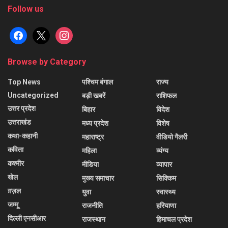
Follow us
facebook
x
instagram
Browse by Category
Top News
पश्चिम बंगाल
राज्य
Uncategorized
बड़ी खबरें
राशिफल
उत्तर प्रदेश
बिहार
विदेश
उत्तराखंड
मध्य प्रदेश
विशेष
कथा-कहानी
महाराष्ट्र
वीडियो गैलरी
कविता
महिला
व्यंग्य
कश्मीर
मीडिया
व्यापार
खेल
मुख्य समाचार
सिक्किम
ग़ज़ल
युवा
स्वास्थ्य
जम्मू
राजनीति
हरियाणा
दिल्ली एनसीआर
राजस्थान
हिमाचल प्रदेश