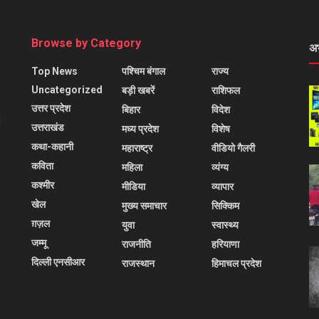
Browse by Category
अ
Top News
पश्चिम बंगाल
राज्य
Uncategorized
बड़ी खबरें
राशिफल
उत्तर प्रदेश
बिहार
विदेश
l
उत्तराखंड
मध्य प्रदेश
विशेष
कथा-कहानी
महाराष्ट्र
वीडियो गैलरी
कविता
महिला
व्यंग्य
कश्मीर
मीडिया
व्यापार
खेल
मुख्य समाचार
सिक्किम
ग़ज़ल
युवा
स्वास्थ्य
जम्मू
राजनीति
हरियाणा
दिल्ली एनसीआर
राजस्थान
हिमाचल प्रदेश