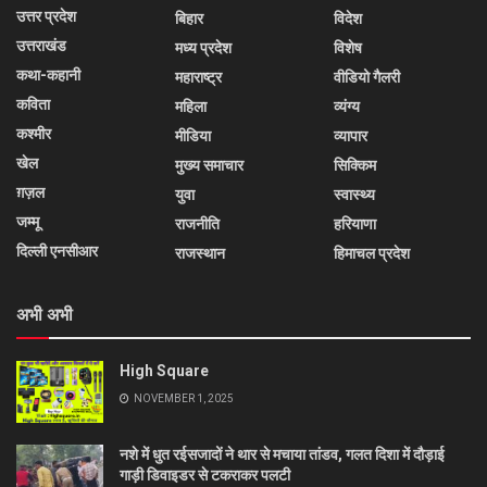
उत्तर प्रदेश
बिहार
विदेश
उत्तराखंड
मध्य प्रदेश
विशेष
कथा-कहानी
महाराष्ट्र
वीडियो गैलरी
कविता
महिला
व्यंग्य
कश्मीर
मीडिया
व्यापार
खेल
मुख्य समाचार
सिक्किम
ग़ज़ल
युवा
स्वास्थ्य
जम्मू
राजनीति
हरियाणा
दिल्ली एनसीआर
राजस्थान
हिमाचल प्रदेश
अभी अभी
High Square
NOVEMBER 1, 2025
नशे में धुत रईसजादों ने थार से मचाया तांडव, गलत दिशा में दौड़ाई
गाड़ी डिवाइडर से टकराकर पलटी