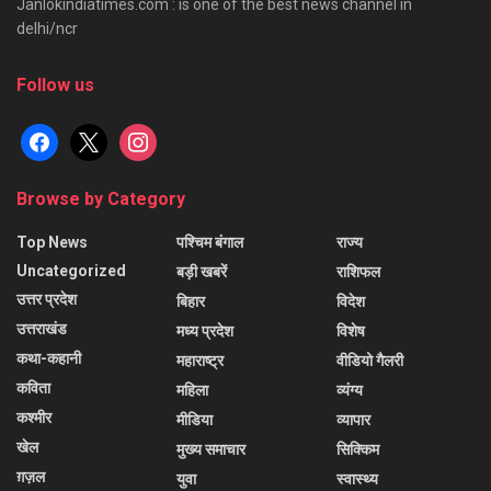
Janlokindiatimes.com : is one of the best news channel in
delhi/ncr
Follow us
facebook
x
instagram
Browse by Category
Top News
पश्चिम बंगाल
राज्य
Uncategorized
बड़ी खबरें
राशिफल
उत्तर प्रदेश
बिहार
विदेश
उत्तराखंड
मध्य प्रदेश
विशेष
कथा-कहानी
महाराष्ट्र
वीडियो गैलरी
कविता
महिला
व्यंग्य
कश्मीर
मीडिया
व्यापार
खेल
मुख्य समाचार
सिक्किम
ग़ज़ल
युवा
स्वास्थ्य