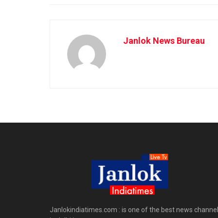
Janlok News Bureau
Janlokindiatimes.com : is one of the best news channe