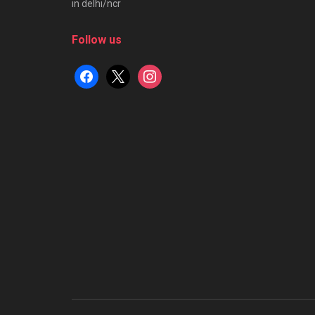
in delhi/ncr
Follow us
facebook
x
instagram