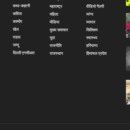
कथा-कहानी
महाराष्ट्र
वीडियो गैलरी
कविता
महिला
व्यंग्य
कश्मीर
मीडिया
व्यापार
खेल
मुख्य समाचार
सिक्किम
ग़ज़ल
युवा
स्वास्थ्य
जम्मू
राजनीति
हरियाणा
दिल्ली एनसीआर
राजस्थान
हिमाचल प्रदेश