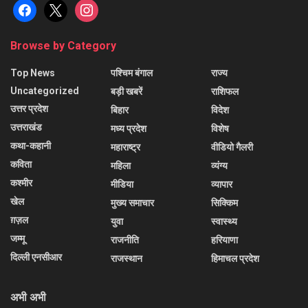
facebook
x
instagram
Browse by Category
Top News
पश्चिम बंगाल
राज्य
Uncategorized
बड़ी खबरें
राशिफल
उत्तर प्रदेश
बिहार
विदेश
उत्तराखंड
मध्य प्रदेश
विशेष
कथा-कहानी
महाराष्ट्र
वीडियो गैलरी
कविता
महिला
व्यंग्य
कश्मीर
मीडिया
व्यापार
खेल
मुख्य समाचार
सिक्किम
ग़ज़ल
युवा
स्वास्थ्य
जम्मू
राजनीति
हरियाणा
दिल्ली एनसीआर
राजस्थान
हिमाचल प्रदेश
अभी अभी