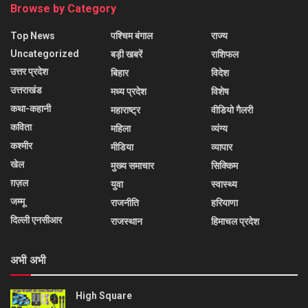
Browse by Category
Top News
पश्चिम बंगाल
राज्य
Uncategorized
बड़ी खबरें
राशिफल
उत्तर प्रदेश
बिहार
विदेश
उत्तराखंड
मध्य प्रदेश
विशेष
कथा-कहानी
महाराष्ट्र
वीडियो गैलरी
कविता
महिला
व्यंग्य
कश्मीर
मीडिया
व्यापार
खेल
मुख्य समाचार
सिक्किम
ग़ज़ल
युवा
स्वास्थ्य
जम्मू
राजनीति
हरियाणा
दिल्ली एनसीआर
राजस्थान
हिमाचल प्रदेश
अभी अभी
High Square