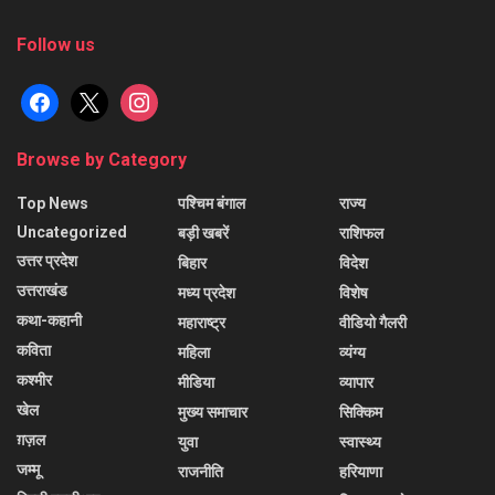
Follow us
facebook
x
instagram
Browse by Category
Top News
पश्चिम बंगाल
राज्य
Uncategorized
बड़ी खबरें
राशिफल
उत्तर प्रदेश
बिहार
विदेश
उत्तराखंड
मध्य प्रदेश
विशेष
कथा-कहानी
महाराष्ट्र
वीडियो गैलरी
कविता
महिला
व्यंग्य
कश्मीर
मीडिया
व्यापार
खेल
मुख्य समाचार
सिक्किम
ग़ज़ल
युवा
स्वास्थ्य
जम्मू
राजनीति
हरियाणा