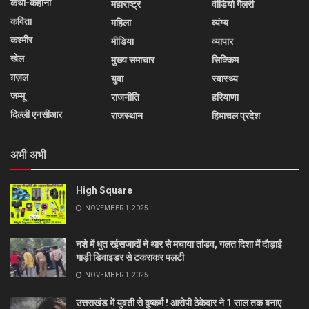
कथा-कहानी
महाराष्ट्र
वीडियो गैलरी
कविता
महिला
व्यंग्य
कश्मीर
मीडिया
व्यापार
खेल
मुख्य समाचार
सिक्किम
ग़ज़ल
युवा
स्वास्थ्य
जम्मू
राजनीति
हरियाणा
दिल्ली एनसीआर
राजस्थान
हिमाचल प्रदेश
अभी अभी
High Square
NOVEMBER 1, 2025
नशे में धुत रईसजादों ने थार से मचाया तांडव, गलत दिशा में दौड़ाई
गाड़ी डिवाइडर से टकराकर पलटी
NOVEMBER 1, 2025
उत्तराखंड में युवती से दुष्कर्म ! आरोपी ठेकेदार ने 1 साल तक बनाए