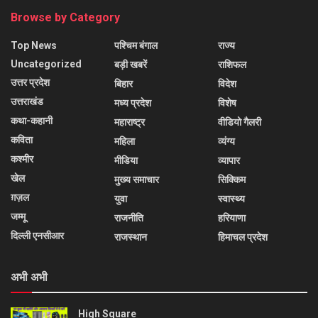
Browse by Category
Top News
पश्चिम बंगाल
राज्य
Uncategorized
बड़ी खबरें
राशिफल
उत्तर प्रदेश
बिहार
विदेश
उत्तराखंड
मध्य प्रदेश
विशेष
कथा-कहानी
महाराष्ट्र
वीडियो गैलरी
कविता
महिला
व्यंग्य
कश्मीर
मीडिया
व्यापार
खेल
मुख्य समाचार
सिक्किम
ग़ज़ल
युवा
स्वास्थ्य
जम्मू
राजनीति
हरियाणा
दिल्ली एनसीआर
राजस्थान
हिमाचल प्रदेश
अभी अभी
High Square