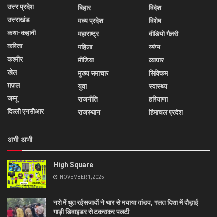
उत्तर प्रदेश
बिहार
विदेश
उत्तराखंड
मध्य प्रदेश
विशेष
कथा-कहानी
महाराष्ट्र
वीडियो गैलरी
कविता
महिला
व्यंग्य
कश्मीर
मीडिया
व्यापार
खेल
मुख्य समाचार
सिक्किम
ग़ज़ल
युवा
स्वास्थ्य
जम्मू
राजनीति
हरियाणा
दिल्ली एनसीआर
राजस्थान
हिमाचल प्रदेश
अभी अभी
High Square
NOVEMBER 1, 2025
नशे में धुत रईसजादों ने थार से मचाया तांडव, गलत दिशा में दौड़ाई
गाड़ी डिवाइडर से टकराकर पलटी