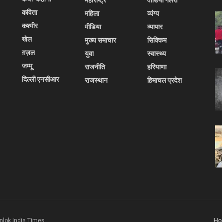
कविता
महिला
व्यंग्य
कश्मीर
मीडिया
व्यापार
खेल
मुख्य समाचार
सिक्किम
ग़ज़ल
युवा
स्वास्थ्य
जम्मू
राजनीति
हरियाणा
दिल्ली एनसीआर
राजस्थान
हिमाचल प्रदेश
H
nlok India Times