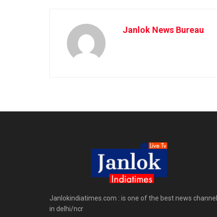
Janlok News Bureau
Janlokindiatimes.com : is one of the best news channe
in delhi/ncr