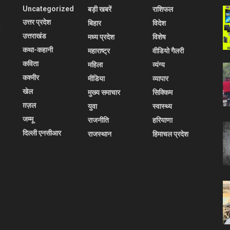
Uncategorized
बड़ी खबरें
राशिफल
उत्तर प्रदेश
बिहार
विदेश
l
उत्तराखंड
मध्य प्रदेश
विशेष
कथा-कहानी
महाराष्ट्र
वीडियो गैलरी
कविता
महिला
व्यंग्य
कश्मीर
मीडिया
व्यापार
खेल
मुख्य समाचार
सिक्किम
ग़ज़ल
युवा
स्वास्थ्य
जम्मू
राजनीति
हरियाणा
दिल्ली एनसीआर
राजस्थान
हिमाचल प्रदेश