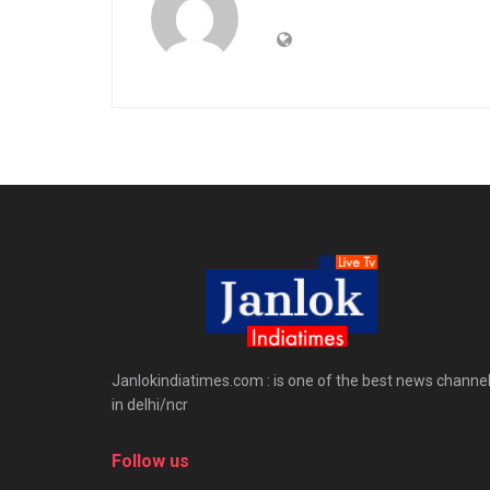
Janlokindiatimes.com : is one of the best news channe
in delhi/ncr
Follow us