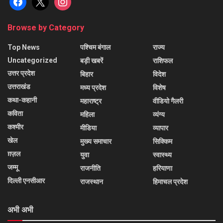
Browse by Category
Top News
पश्चिम बंगाल
राज्य
Uncategorized
बड़ी खबरें
राशिफल
उत्तर प्रदेश
बिहार
विदेश
उत्तराखंड
मध्य प्रदेश
विशेष
कथा-कहानी
महाराष्ट्र
वीडियो गैलरी
कविता
महिला
व्यंग्य
कश्मीर
मीडिया
व्यापार
खेल
मुख्य समाचार
सिक्किम
ग़ज़ल
युवा
स्वास्थ्य
जम्मू
राजनीति
हरियाणा
दिल्ली एनसीआर
राजस्थान
हिमाचल प्रदेश
अभी अभी