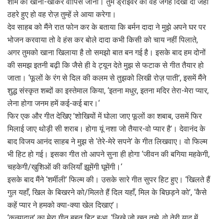
शाम को खाना-खाकर वापिस जाना। तुम ड्राईवर को वह जगह दिखा दो जहां
ठहरे हुए हो वह रोज़ तुम्हें ले आया करेगा।
देव साहब को मैंने रात फोन कर के बताया कि बर्मन दादा ने मुझे अपने घर पर
भोजन करवाया तो वे हंस कर बोले दादा कभी किसी को चाय नहीं पिलाते,
अगर तुमको खाना खिलाया है तो समझो बात बन गई है। इसके बाद हम दोनों
की समझ इतनी बढ़ी कि जैसे ही वे ट्यून देते मुझ से फटाक से गीत तैयार हो
जाता। ‘फूलों के रंग से दिल की कलम से तुझको लिखी रोज़ पाती’, इसमें मैंने
शुद्ध संस्कृत शब्दों का इस्तेमाल किया, ‘इतना मधुर, इतना मदिर तेरा-मेरा प्यार,
लेना होगा जनम हमें कई-कई बार।‘
फिर एक और गीत देखिए ’शोखियों में घोला जाए फूलों का शबाब, उसमें फिर
मिलाई जाए थोड़ी सी शराब। होगा यूं नशा जो तैयार-वो प्यार है’। देवानंद के
बाद विजय आनंद साहब ने मुझ से ‘तेरे-मेरे सपने’ के गीत लिखवाए। वो फिल्म
भी हिट हो गई। इसका गीत तो आपने सुना ही होगा ‘जीवन की बगिया महकेगी,
चहकेगी/खुशिओं की कलियाँ झूमेंगी घूमेंगी।‘
इसके बाद मैंने ‘शर्मीली’ फिल्म की। उसके सारे गीत सुपर हिट हुए। ‘खिलते हैं
गुल यहाँ, खिल के बिखरने को/मिलते हैं दिल यहाँ, मिल के बिछड़ने को’, ‘कैसे
कहें प्यार ने हमको क्या-क्या खेल दिखाए’।
‘कन्यादान’ का मेरा गीत बहुत हिट हुआ, ‘लिखे जो खत तुझे, वो तेरी याद में,