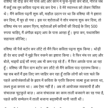
वशिष्ठ जी दौड़ कर मेरे पास आए और कान में फुस-फुसा कर बोले, नीरज जब
मैं कहूँ तब तुम कविता पढ़ना बंद कर देना। वे मेरे स्वास्थ्य को लेकर चिंतित
थे। मैंने कविता पढ़नी शुरू की, माहौल उठान पर था कि वशिष्ठ जी ने इशारा
कर दिया, मैं चुप हो गया। इस पर श्रोताओं ने शोर मचाना शुरू कर दिया, तो
वशिष्ठ मंच पर आकर प्रिय, श्रोताओं हमें कवियों की विदाई के लिए 500
रुपया चाहिए, मैं अंगौछा बढ़ाए आप के पास आरहा हूँ। कृपा कर, यथाशक्ति
सहायता कीजिए।
वशिष्ठ जी पैसे बटोर कर लौटे तो मैंने फिर कविता पढ़ना शुरू किया। थोड़ी
ही देर बाद उन्हों ने मुझे फिर रुकने का इशारा किया। वे फिर मंच पर आए और
बोले, भाइयों ढाई सौ रुपए अब भी कम पड़ रहे हैं। मैं फिर आपके पास आ रहा
हूँ। वशिष्ठ जी फिर दान बटोर कर लौटे तो मैंने कविता पाठ प्रारम्भ किया।
यह सब बातें मैं इस लिए जग जाहिर कर रहा हूँ ताकि लोगों को पता चले कि
पहले आयोजंकर्ताओं के हृदय में कविता के प्रति कितना जज़्बा हुआ करता था,
लक्ष्य हुआ करता था। अब ऐसा नहीं है। अब तो आयोजक व्यवसायी हैं और
संचालक चुट्कुले बाज़। आज संचालक का काम ताली बजवाने का रह गया है,
पहले कवि सम्मेलन में ताली बजाना बद्तमीजी मानी जाती थी।