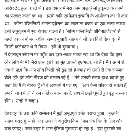
अंडरहिल रोड पर हुआ करता था। अरशमद जानी उन दिनों उर्दू के लिटरेरी
असिस्टेंट हुआ करते थे। इस दफ्तर में मेरा काम अङ्ग्रेज़ी हुकूमत के कामों
का प्रचार करने का था। इसमें कवि सम्मेलन इत्यादि के आयोजन का भी काम
था। ‘सॉन्ग पब्लिसिटी ऑर्गनाइज़ेशन’ का सालाना बजट था एक लाख रुपया।
इसी अनुक्रम में एक रोचक घटना है। ‘सॉन्ग पब्लिसिटी ऑर्गनाइज़ेशन’ से
पहले एक आयोजन रशीद अहमद बुखारी साहब ने जो उन दिनों देहरादून में
डिप्टी कलेक्टर थे ने किया। हमें भी बुलवाया।
मैं देहरादून स्टेशन पर पहुँच कर इधर-उधर भटक रहा था कि देखा कि कुछ
और लोग भी मेरे जैसे एक-दूसरे का मुंह ताकते हुए भटक रहे हैं। मैंने उनमें से
एक से पूछा कि आप लोग किसी को ढूंढ रहे हैं क्या? तो उनमें से एक सज्जन
बोले ‘हाँ! हम लोग नीरज को तलाश रहे हैं।‘ मैंने उनकी तरफ हाथ बढ़ाते हुए
कहा कि मैं ही नीरज हूँ तो वे आश्चर्य में पड़ गए। ‘आप कैसे नीरज हो सकते हैं,
हमारी जान में तो नीरज कोई अचकन पहने, हाथ में छड़ी घुमाते हुए वृद्ध सज्जन
होंगे।‘ उन्हों ने कहा।
देहरादून के उस कवि सम्मेलन में मुझे अभूतपूर्व स्नेह प्राप्त हुआ। बुखारी
साहब मंत्र-मुग्ध हो गए। उन्हों ने अनुरोध किया ‘आप एक दिन के लिए और
रुक जाइए। कल शहर में आल इंडिया मुशायरा हो रहा है। इस मुशायरे का