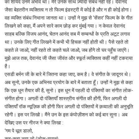
का शायद उनमें अभाव था। मेरे उनके साथ ज़्यादा संबंध नहीं रहे। देवानंद
जैसा बेहतरीन व्यक्तित्व न तो फिल्म इंडस्ट्री में कोई है और न ही कोई होगा।
वह व्यक्ति संबंध निभाना जानता था। उन्हों ने मुझ से ‘सेंसर’ फिल्म के के गीत
लिखने को कहा, मैं अपने सारे काम छोड़ कर मुंबई गया। न केवल देवानंद
साहब बल्कि विजय आनंद, चेतन आनंद सब में सम्बन्धों के प्रति अटूट लगाव
था। उनके लिए गीत लिखने में कभी भी हिचक नहीं होती थी। पैसे रहते तो
कहते ले जाओ, नहीं रहते तो कहते चले जाओ, जब होंगे तो घर पहुँच जाएंगे।
मुझे आज तक, देवानंद जी जैसा जीवंत और स्फूर्त व्यक्तित्व कहीं नहीं टकराया
है।
एसडी बर्मन जी के बारे में जितना कहा जाए, कम है। वे संगीत के जादूगर थे।
अब सुनो, उनके एक अभिनव प्रयोग के बारे में बताता हूँ। उन्हों ने मुझ से कहा
कि एक धुन तैयार की है, सुनो। इस धुन में पहली दो पंक्तियों का संगीत लोक-
संगीत होगा। अगली दो पंक्तियाँ शास्त्रीय संगीत की होंगी, फिर अगली दो
पंक्तियाँ रॉक म्यूज़िक की होंगी फिर अगली दो पंक्तियों में क़व्वाली की अनुभूति
रहेगी। इस पर लिखो। मैंने उन के इस कंपोज़ीशन को कई बार सुना। अब
देखिए उस पर नीरज ने क्या लिखा :
‘गम पे धूल डालो,
कह-कहा लगा लो (लोक-गायन)