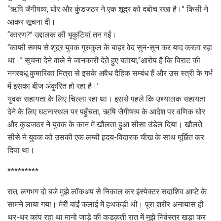
‘‘ऋषि जैगीषव्य, घोर और कुंडजठर ने एक शूद्र को दबोच रखा है।’’ किसी ने
आकर सूचना दी।
‘‘कारण?’’ उद्दालक की भृकुटियां तन गईं।
‘‘काफी समय से शूद्र युवक गुरुकुल के बाहर वेद सुन-सुन कर याद करता रहा
था।’’ सूचना देने वाले ने जानकारी देते हुए बताया,‘‘आरोप है कि विराट की
नगरबधू कुमारिका मित्रा से इसके अवैध दैहिक सम्बंध हैं और उस स्त्री के गर्भ
में इसका बीज अंकुरित हो रहा है।’
युवक सहायता के लिए चिल्ला रहा था। इससे पहले कि उद्द्यालक सहायता
देने के लिए घटनास्थल पर पहुँचता, ऋषि जैगीषव्य के आदेश पर वणिक घोर
और कुंडजठर ने युवक के कान में खौलता हुआ सीसा उंडेल दिया। खौलते
सीसे ने युवक को उसकी एक लम्बी हृदय-विदारक चीख के साथ मूर्छित कर
दिया था।
*********
रात, लगभग दो बजे मुझे लॉकअप से निकाल कर इंस्पेक्टर सदाशिव आप्टे के
सामने लाया गया। मेरीे बांईं कलाई में हथकड़ी थी। पूरा शरीर अनायास ही
थर-थर कांप रहा था मानो जाड़े की कडक़ती रात में मुझे निर्वस्त्र खड़ा कर