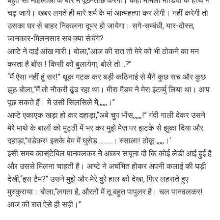
बहुत सी महिलाओं के बारे में पूछ-तांछ करेगी। कही मामला मीडिया के हत्थे न
चढ़ जाये। खबर लगते ही मारे शर्म के मां आत्महत्या कर लेगी। नहीं करेगी तो
उसका घर से बाहर निकलना दूभर हो जायेगा। सगे-सम्बंधी, यार-दोस्त,
जानकार-मिलनसार सब क्या सेचेंगे?
आप्टे ने दाईं आंख मारी। बोला,‘‘आज की रात तो मेरे को भी ठोकने का मन
करता है बॉस ! किसी को बुलायेगा, बोले तो…?’’
‘‘मैं ऐसा नहीं हूं सर!’’ थूक गटक कर बड़ी कठिनाई से मैंने कुछ सच और कुछ
झूठ बोला,‘‘मैं तो नौकरी ढूंढ रहा था। मीरा मैडम ने मेरा इंटर्व्यु लिया था। आप
पूछ सकते हैं। में उसी सिलसिले में,,,,,,।’’
आप्टे एकाएक खड़ा हो कर दहाड़ा,‘‘अबे चुप भोंस,,,,,,!’’ गंदी गाली देकर उसने
मेरे माथे के बालों को मुट्ठी में भर कर मुझे मेज़ पर झटके से झुका दिया और
दहाड़ा,’’वडेकर! इसके बेम में घुसेड़………। स्साला! ठोकू ,,,,,।‘
इसी समय कास्ंटेबिल पानवलकर ने आकर सचूना दी कि कोई लेडी आई हुई है
और उससे मिलना चाहती है। आप्टे ने अचंभित होकर अपनी कलाई की घड़ी
देखी,‘‘इस टैम?’’ उसने मुझे और मेरे बुरे हाल को देखा, फिर लहराते हुए
मुस्कुराया। बोला,‘‘लगता है, औरतों में तू बहुत पापुलर है। चल पानवलकर!
आज की रात ऐसे ही सही।’’