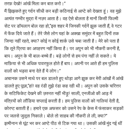
तरफ़ देखो! आंखें मिला कर बात करो।’’
मैं झिझकते हुए गर्दन सीधी कर बड़ी कठिनाई से आप्टे को देखता हूं। वह मुझे
अत्यंत गम्भीर मुद्रा में नज़र आता है। वह ऐसे बोलता है मानों किसी फिल्मी
सेट पर डॉयलाग बोल रहा हो,‘‘इस शहर में जिनकी गर्दनें झुक जाती हैं, वे गटर
में फेंक दिये जाते हैं। तेरे जैसे लोग यहां के अक्खा समुंदर में बहुत दिनों तक
जिन्दा नहीं रहते, क्या? कोई न कोई शार्क उसे चबा जाती है। मेरे को पता है
कि तूने प्रिया का अपहरण नहीं किया है। पर अपुन को भी नौकरी करनी है,
बाप। अपुन के भी बाल-बच्चे हैं। बड़े लोगों से हम पंगा नहीं ले सकते। ये
माफ़िया से भी अधिक पावरफुल होते हैं बाप। अपनी पर आते ही हम पुलिस
वालों को भड़वा बना देते हैं ये लोग।’’
अचानक उसने माथे पर बल डालते हुए थोड़ा आगे झुक कर मेरी आंखों में आंखें
डालते हुए पूछा,‘‘हां! वह रंडी तुझे रंडा कह रही थी। अपुन को उसके चरित्तर
के सटिफिकेट देखने की ज़रुरत नहीं भीड़ू! साली, एनजीओ की आड़ में
मंत्रियों को लौंडिया सप्लाई करती है। हम पुलिस वालों को गालियां देती है,
कोरप्ट बताती है। हमारे एक अफसर को उसने रेप के केस में फंसाकर सड़कों
पर जलसे जुलूस निकाले। बोले तो साहब की नौकरी ले ली, क्या?’’
इत्मीनान से घूंट भर कर आप्टे पीठ से टिक गया था। उसकी आंखें मुंद गई थीं