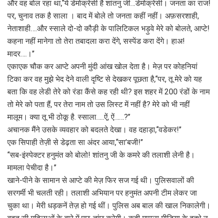
और वह बोल रहा था,‘‘ये डेमोक्रेसी है शांतनु जी…डेमोक्रेसी। जनता का राज!
पर, चुनाव तक है साला । बाद में बोले तो जनता कहीं नहीं। अफ़सरशाही,
नेताशाही….और स्साले दो-दो कौड़ी के पालिटिकल भड़ुवे मेरे को बोलते, आप्टे!
कहना नहीं मानेगा तो तेरा तबादला करा देंगे, सस्पेंड करा देंगे। हाअ!
मादर….।’’
एकाएक चौक कर आप्टे अपनी मुंदी आंख खोल देता है। मेज़ पर कोहनियां
टिका कर वह मुझे भेद देने वाली दृष्टि से देखकर पूछता है,‘‘पर, तू मेरे को यह
बता कि वह लेडी तेरे को रंडा कैंसे कह रही थी? इस शहर में 200 रंडों के नाम
तो मेरे को पता हैं, पर तेरा नाम तो उस लिस्ट में नहीं है? मेरे को भी नहीं
मालूम। क्या तू भी ठोकू है. स्साला…..ऐं, ऐं……?’’
अचानक मैंने उसके व्यवहार को बदलते देखा। वह दहाड़ा,‘‘वडेकर!’’
एक सिपाही तेज़ी से डेढ़ता सा अंदर आया,‘‘सा’बजी!’’
‘‘सब-इंस्पेक्टर हनुमंत को बोलो! शांतनु जी के कमरे की तलाशी लेनी है।
मामला पेचीदा है।’’
खाने-पीने के सामान से आप्टे की मेज़ फिर सज गई थी। पुलिसवालों की
सरगर्मी भी चलती रही। तलाशी अभियान पर हनुमंत अपनी टीम लेकर जा
चुका था। मेरी धड़कनें तेज़ हो गई थीं। पुलिस अब बाल की खाल निकालेगी।