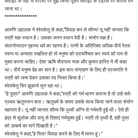
क्लाइंट के यहाँ से वापसी पर मुझे किसी दूसरे क्लाइंट के ऐड्रेस पर सर्विस देने
जाना था।
***************
आरुणि उद्दालक ने श्वेतकेतु से कहा,‘‘विवाह कर ले सौम्य! तू नहीं जानता कि
स्त्री यज्ञ-स्थान है। उसका जनन स्थान वेदी है। संभोग यज्ञ है।
संतानोत्पादन गृहस्थ धर्म का रहस्य है। पत्नी के अतिरिक्त अधिक वीर्य रेतस
स्वप्न या अन्यत्र स्खलित हो तो मनुष्य को प्रायश्चित कर स्वयं को पाप से
मुक्त करना चाहिए। ऐसा ऋषि मौदगल्य नाक और कुमार हारित ने भी कहा
था। वीर्य मनुष्य देह का सार है। इस सार-संग्रहण के लिए ही प्रजापति ने
स्त्री को जन्म देकर उसका पद नियत किया है।’
श्वेतकेतु सिर झुकाये सुन रहा था।
‘‘हे पुत्र!’’ आरुणि उद्दालक ने कहा,‘‘स्त्री को गर्भ धारण कराना है तो उसे सर्व-
प्रथम ऋतुस्नान करा। ऋतुधर्म के समय उसके साथ किया जाने वाला संभोग
महापाप है। तू नहीं जानता सौम्य कि पुथ्वी अग्नि से गर्भवती हुई थी। ऐसे ही
इंद्र से द्युलोक और वायु से दिशाएं गर्भयुक्त हुईं। स्त्री तो पृथ्वी है, वही पुत्र
को उत्कर्ष का मार्ग दिखाती है।’’
श्वेतकेतु ने कहा,‘‘हे पिता! विवाह करने के लिए मैं तत्पर हूं।“