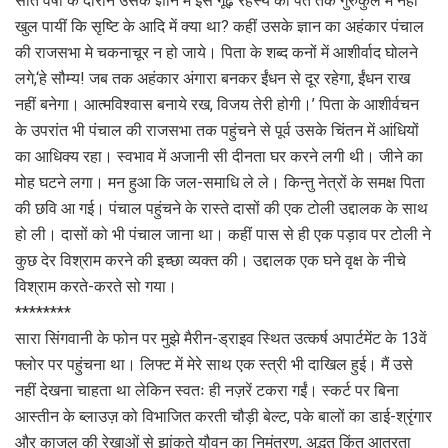
सात वर्षाे के दौरान उसके ज्ञान में इस गूढ़ रहस्य की पर्तें तक गुरुकुल में नहीं
खुल पायीं कि सृष्टि के आदि में क्या था? कहीं उसके ज्ञान का अहंकार पंचाल
की राजसभा मे चकनाचूर न हो जाये। पिता के शब्द कनों में आशीर्वाद घोलने
लगे,‘हे सौम्य! जब तक अहंकार अंगारा बनकर ईंधन से दूर रहेगा, ईंधन राख
नहीं बनेगा। आत्मविश्वास बनाये रख, विजय तेरी होगी।’ पिता के आशीर्वचन
के उपरांत भी पंचाल की राजसभा तक पहुंचने से पूर्व उसके चिंतन में आंधियों
का आधिक्य रहा। स्वभाव में अजानी सी दीनता घर करने लगी थी। जीने का
मोह घटने लगा। मन हुआ कि जल-समाधि ले ले। किन्तु नेत्रों के समक्ष पिता
की छवि आ गई। पंचाल पहुंचने के रास्ते दासों की एक टोली उद्दालक के साथ
हो ली। दासों को भी पंचाल जाना था। कहीं पास से ही एक पड़ाव पर टोली ने
कुछ देर विश्राम करने की इच्छा व्यक्त की। उद्दालक एक घने वृक्ष के नीचे
विश्राम करते-करते सो गया।
********
सारा सिंगवानी के फोन पर मुझे मैरीन-ड्राइव स्थित उत्कर्ष अपार्टमेंट के 13वें
फ्लोर पर पहुंचना था। लिफ्ट में मेरे साथ एक स्त्री भी दाखिल हुई। मैं उसे
नहीं देखना चाहता था लेकिन स्वतः ही नज़रें टकरा गईं। स्कर्ट पर बिना
आस्तीन के ब्लाउज़ को विभाजित करती चौड़ी बेल्ट, पके बालों का डाई-श्रृंगार
और काजल की रेखाओं से झांकते यौवन का निमंत्रण, अद्भुत किंतु आतुरता