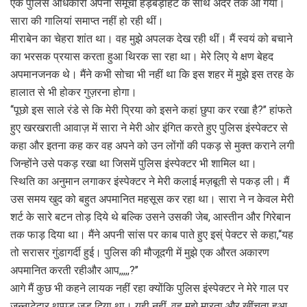
एक पुलिस अधिकारी अपनी समूची हड़बड़ाहट के साथ अंदर तक आ गया।
सारा की गालियां समाप्त नहीं हो रही थीं।
मीराबेन का चेहरा शांत था। वह मुझे अपलक देख रही थीं। मैं स्वयं को बचाने
का भरसक प्रयास करता हुआ थिरक सा रहा था। मेरे लिए ये क्षण बेहद
अपमानजनक थे। मैंने कभी सोचा भी नहीं था कि इस शहर में मुझे इस तरह के
हालात से भी होकर गुज़रना होगा।
‘‘पूछो इस साले रंडे से कि मेरी प्रिया को इसने कहां छुपा कर रखा है?’’ हांफते
हुए खरखराती आवाज़ में सारा ने मेरी ओर इंगित करते हुए पुलिस इंस्पेक्टर से
कहा और इतना कह कर वह अपने को उन लोंगों की पकड़ से मुक्त कराने लगी
जिन्होंने उसे पकड़ रखा था जिसमें पुलिस इंस्पेक्टर भी शामिल था।
स्थिति का अनुमान लगाकर इंस्पेक्टर ने मेरी कलाई मज़बूती से पकड़ ली। मैं
उस समय खुद को बहुत अपमानित महसूस कर रहा था। सारा ने न केवल मेरी
शर्ट के सारे बटन तोड़ दिये थे बल्कि उसने उसकी जेब, आस्तीन और गिरेबान
तक फाड़ दिया था। मैंने अपनी सांस पर काब पाते हुए इस्ं पेक्टर से कहा,‘‘यह
तो सरासर गुंडागर्दी हुई। पुलिस की मौजूदगी में मुझे एक औरत अकारण
अपमानित करती रहीऔर आप,,,,,?’’
आगे मैं कुछ भी कहने लायक नहीं रहा क्योंकि पुलिस इंस्पेक्टर ने मेरे गाल पर
ज़न्नाटेदार थप्पड़ जड़ दिया था। यही नहीं, वह मुझे मारता और खींचता हुआ