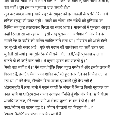
पढ़ा था कि ‘जीव’ सब में समान होता है। कहां से आता है, कहां चला जाता है,
पता नहीं। तुम इस पर प्रकाश डाल सकते हो?’’
सुन कर अच्छा लगा। खारे शहर के समुद्र की इस मछली के प्रति मेरे मन में
तनिक श्रद्धा सी उमड़ पड़ी। पहले का सोचा और संदेहों की बुनियाद पर
निर्मित सब कुछ हरहराकर गिरता सा नज़र आया। भावनाओं में घुमड़ता आवृत्त
कहीं रिसता सा जा रहा था। इसी तरह पुंसत्व का अभिमान भी मीराबेन के
सामने रेत के घरौंदे की मानिंद साबित होने लगा था। मीराबेन की आंखें चेहरे
पर चुभती सी नज़र आईं। पूछे गये प्रश्न की सार्थकता का सही उत्तर एक
चुनौती सी लगी। व्यग्रातिरेक में मीराबेन बोल उठीं,‘‘नहीं प्रकाश डालना
चाहते हो तो कोई बात नहीं। मैं दूसरा प्रश्न कर सकती हूं।’’
‘‘ऐसी बात नहीं है मैं।’’ मैंने कहा,‘‘चूंकि विषय बहुत गम्भीर है और इसके उत्तर में
विस्तार है, इसलिए मैम! आत्म-शक्ति बटोरते हुए उत्तर देने का निमित्त तलाश
रहा था।’’ मैंने देखा, मीराबेन बिना पलक झपकाये मुझे देख रही हैं।
अंतरानुभूति में लगा, मानो मैं पुराने वक्तों के जंगल में स्थित किसी गुरुकल का
कोई ऋषि या क्षत्रियराज राजन प्रवाहण जैबलि हूं और मीराबेन, ऋषि गौतम
आरुधि उद्दालक, मेरे समक्ष समिधा लेकर घुटनों के बल बैठी हैं। मैंने
कहा,‘‘जीवन का रहस्य गूढ़ है। जीवन पंचतत्वों का मिश्रण है…..!”
“अच्छा, कैसे?” वह संभल कर बैठ जाती हैं.