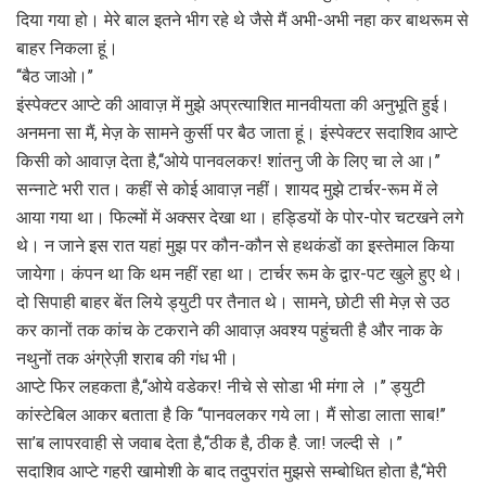
दिया गया हो। मेरे बाल इतने भीग रहे थे जैसे मैं अभी-अभी नहा कर बाथरूम से
बाहर निकला हूं।
‘‘बैठ जाओ।’’
इंस्पेक्टर आप्टे की आवाज़ में मुझे अप्रत्याशित मानवीयता की अनुभूति हुई।
अनमना सा मैं, मेज़ के सामने कुर्सी पर बैठ जाता हूं। इंस्पेक्टर सदाशिव आप्टे
किसी को आवाज़ देता है,‘‘ओये पानवलकर! शांतनु जी के लिए चा ले आ।’’
सन्नाटे भरी रात। कहीं से कोई आवाज़ नहीं। शायद मुझे टार्चर-रूम में ले
आया गया था। फिल्मों में अक्सर देखा था। हड्डियों के पोर-पोर चटखने लगे
थे। न जाने इस रात यहां मुझ पर कौन-कौन से हथकंडों का इस्तेमाल किया
जायेगा। कंपन था कि थम नहीं रहा था। टार्चर रूम के द्वार-पट खुले हुए थे।
दो सिपाही बाहर बेंत लिये ड्युटी पर तैनात थे। सामने, छोटी सी मेज़ से उठ
कर कानों तक कांच के टकराने की आवाज़ अवश्य पहुंचती है और नाक के
नथुनों तक अंग्रेज़ी शराब की गंध भी।
आप्टे फिर लहकता है,‘‘ओये वडेकर! नीचे से सोडा भी मंगा ले ।’’ ड्युटी
कांस्टेबिल आकर बताता है कि ‘‘पानवलकर गये ला। मैं सोडा लाता साब!’’
सा’ब लापरवाही से जवाब देता है,‘‘ठीक है, ठीक है. जा! जल्दी से ।”
सदाशिव आप्टे गहरी खामोशी के बाद तदुपरांत मुझसे सम्बोधित होता है,‘‘मेरी