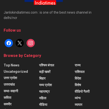
Janlokindiatimes.com : is one of the best news channel in
delhi/ncr
Follow us
facebook
x
instagram
Browse by Category
Top News
पश्चिम बंगाल
राज्य
Uncategorized
बड़ी खबरें
राशिफल
उत्तर प्रदेश
बिहार
विदेश
उत्तराखंड
मध्य प्रदेश
विशेष
कथा-कहानी
महाराष्ट्र
वीडियो गैलरी
कविता
महिला
व्यंग्य
कश्मीर
मीडिया
व्यापार