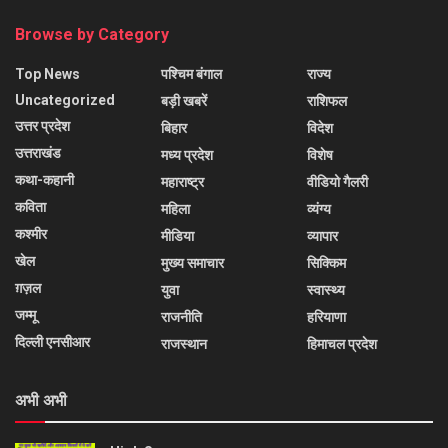
Browse by Category
Top News
पश्चिम बंगाल
राज्य
Uncategorized
बड़ी खबरें
राशिफल
उत्तर प्रदेश
बिहार
विदेश
उत्तराखंड
मध्य प्रदेश
विशेष
कथा-कहानी
महाराष्ट्र
वीडियो गैलरी
कविता
महिला
व्यंग्य
कश्मीर
मीडिया
व्यापार
खेल
मुख्य समाचार
सिक्किम
ग़ज़ल
युवा
स्वास्थ्य
जम्मू
राजनीति
हरियाणा
दिल्ली एनसीआर
राजस्थान
हिमाचल प्रदेश
अभी अभी