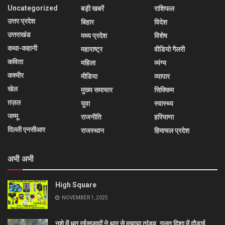
Uncategorized
बड़ी खबरें
राशिफल
उत्तर प्रदेश
बिहार
विदेश
उत्तराखंड
मध्य प्रदेश
विशेष
कथा-कहानी
महाराष्ट्र
वीडियो गैलरी
कविता
महिला
व्यंग्य
कश्मीर
मीडिया
व्यापार
खेल
मुख्य समाचार
सिक्किम
ग़ज़ल
युवा
स्वास्थ्य
जम्मू
राजनीति
हरियाणा
दिल्ली एनसीआर
राजस्थान
हिमाचल प्रदेश
अभी अभी
High Square
NOVEMBER 1, 2025
नशे में धुत रईसजादों ने थार से मचाया तांडव, गलत दिशा में दौड़ाई