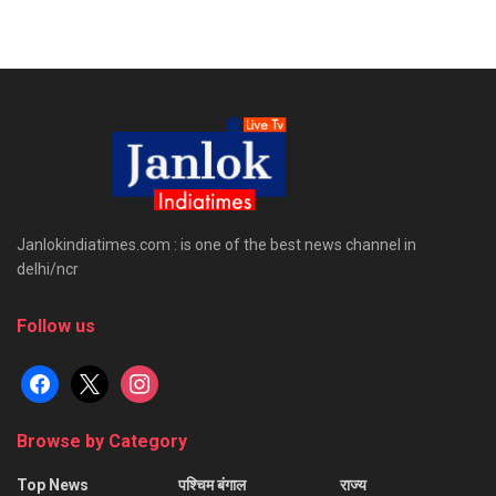
Janlokindiatimes.com : is one of the best news channel in
delhi/ncr
Follow us
facebook
x
instagram
Browse by Category
Top News
पश्चिम बंगाल
राज्य